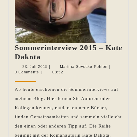
Sommerinterview 2015 – Kate
Sommerinterview
Dakota
2015
23.
Martina
23. Juli 2015
|
Martina Sevecke-Pohlen
|
Juli
Sevecke-
0 Comments
|
08:52
–
2015
Pohlen
Kate
Ab heute erscheinen die Sommerinterviews auf
Dakota
meinem Blog. Hier lernen Sie Autoren oder
Kollegen kennen, entdecken neue Bücher,
finden Gemeinsamkeiten und sammeln vielleicht
den einen oder anderen Tipp auf. Die Reihe
beginnt mit der Romanautorin Kate Dakota.