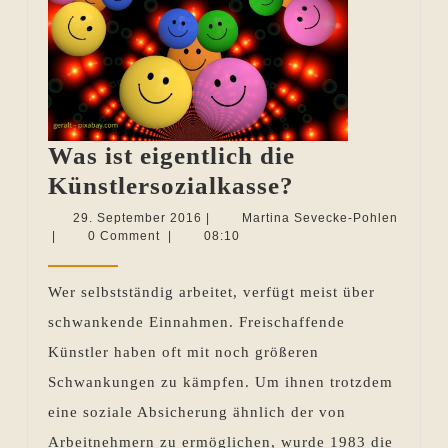
Was ist eigentlich die
Was
Künstlersozialkasse?
ist
29.
29. September 2016
|
Martina Sevecke-Pohlen
Martina
September
|
0 Comment
|
08:10
eigentlich
Sevecke-
2016
die
Pohlen
Wer selbstständig arbeitet, verfügt meist über
Künstlersozi
schwankende Einnahmen. Freischaffende
Künstler haben oft mit noch größeren
Schwankungen zu kämpfen. Um ihnen trotzdem
eine soziale Absicherung ähnlich der von
Arbeitnehmern zu ermöglichen, wurde 1983 die