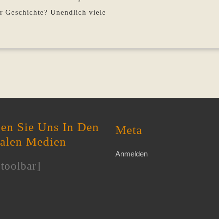
r Geschichte? Unendlich viele
en Sie Uns In Den
Meta
ialen Medien
Anmelden
toolbar]