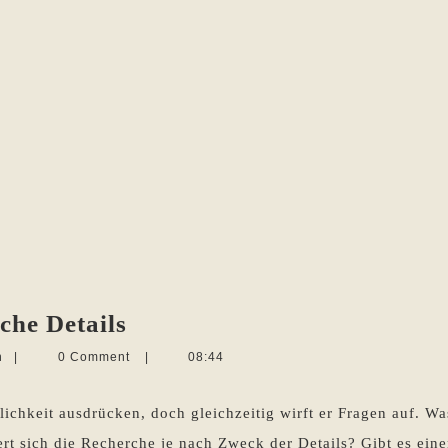
Romane
che Details
brauchen
Martina
n
|
0 Comment
|
08:44
realistische
Sevecke-
Pohlen
Details
lichkeit ausdrücken, doch gleichzeitig wirft er Fragen auf. Wa
ert sich die Recherche je nach Zweck der Details? Gibt es e