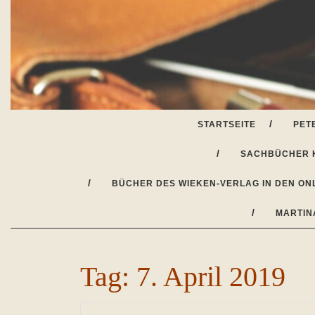
Skip
to
content
STARTSEITE
PET
SACHBÜCHER 
BÜCHER DES WIEKEN-VERLAG IN DEN ON
MARTIN
Tag:
7. April 2019