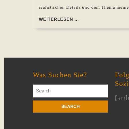
realistischen Details und dem Thema meine
WEITERLESEN
WEITERLESEN ...
...
Was Suchen Sie?
Folg
Soz
Search
for:
[smb