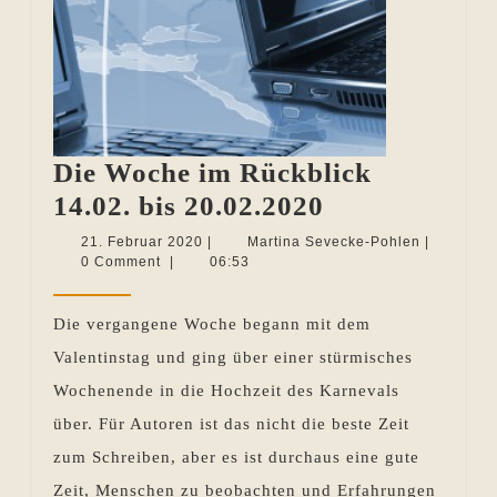
Die Woche im Rückblick
Die
14.02. bis 20.02.2020
Woche
21.
Martina
21. Februar 2020
|
Martina Sevecke-Pohlen
|
Februar
Sevecke-
0 Comment
|
06:53
im
2020
Pohlen
Rückblick
Die vergangene Woche begann mit dem
14.02.
Valentinstag und ging über einer stürmisches
bis
Wochenende in die Hochzeit des Karnevals
20.02.2020
über. Für Autoren ist das nicht die beste Zeit
zum Schreiben, aber es ist durchaus eine gute
Zeit, Menschen zu beobachten und Erfahrungen