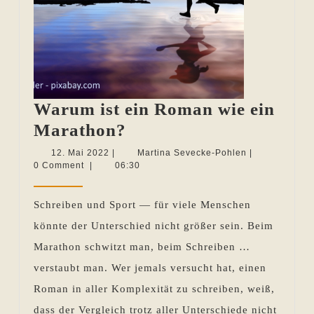
Warum ist ein Roman wie ein
Warum
Marathon?
ist
12.
Martina
12. Mai 2022
|
Martina Sevecke-Pohlen
|
Mai
Sevecke-
0 Comment
|
06:30
ein
2022
Pohlen
Roman
Schreiben und Sport — für viele Menschen
wie
könnte der Unterschied nicht größer sein. Beim
ein
Marathon schwitzt man, beim Schreiben …
Marathon?
verstaubt man. Wer jemals versucht hat, einen
Roman in aller Komplexität zu schreiben, weiß,
dass der Vergleich trotz aller Unterschiede nicht