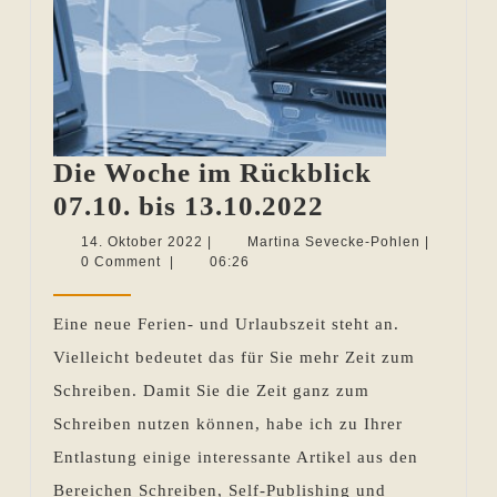
Die Woche im Rückblick
Die
07.10. bis 13.10.2022
Woche
14.
Martina
14. Oktober 2022
|
Martina Sevecke-Pohlen
|
Oktober
Sevecke-
0 Comment
|
06:26
im
2022
Pohlen
Rückblick
Eine neue Ferien- und Urlaubszeit steht an.
07.10.
Vielleicht bedeutet das für Sie mehr Zeit zum
bis
Schreiben. Damit Sie die Zeit ganz zum
13.10.2022
Schreiben nutzen können, habe ich zu Ihrer
Entlastung einige interessante Artikel aus den
Bereichen Schreiben, Self-Publishing und