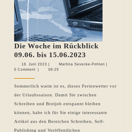
Die Woche im Rückblick
Die
09.06. bis 15.06.2023
Woche
16.
Martina
16. Juni 2023
|
Martina Sevecke-Pohlen
|
Juni
Sevecke-
0 Comment
|
06:25
im
2023
Pohlen
Rückblick
Sommerlich warm ist es, dieses Ferienwetter vor
09.06.
der Urlaubssaison. Damit Sie zwischen
bis
Schreiben und Brotjob entspannt bleiben
15.06.2023
können, habe ich für Sie einige interessante
Artikel aus den Bereichen Schreiben, Self-
Publishing und Veröffentlichen