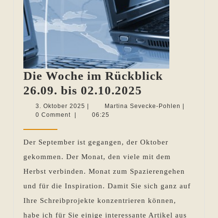
Die Woche im Rückblick
Die
26.09. bis 02.10.2025
Woche
3.
Martina
3. Oktober 2025
|
Martina Sevecke-Pohlen
|
Oktober
Sevecke-
0 Comment
|
06:25
im
2025
Pohlen
Rückblick
Der September ist gegangen, der Oktober
26.09.
gekommen. Der Monat, den viele mit dem
bis
Herbst verbinden. Monat zum Spazierengehen
02.10.2025
und für die Inspiration. Damit Sie sich ganz auf
Ihre Schreibprojekte konzentrieren können,
habe ich für Sie einige interessante Artikel aus