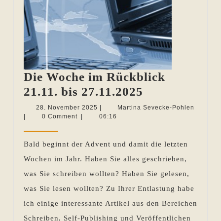
Die Woche im Rückblick
Die
21.11. bis 27.11.2025
Woche
28.
Martina
28. November 2025
|
Martina Sevecke-Pohlen
November
Sevecke
|
0 Comment
|
06:16
im
2025
Pohlen
Rückblick
Bald beginnt der Advent und damit die letzten
21.11.
Wochen im Jahr. Haben Sie alles geschrieben,
bis
was Sie schreiben wollten? Haben Sie gelesen,
27.11.2025
was Sie lesen wollten? Zu Ihrer Entlastung habe
ich einige interessante Artikel aus den Bereichen
Schreiben, Self-Publishing und Veröffentlichen