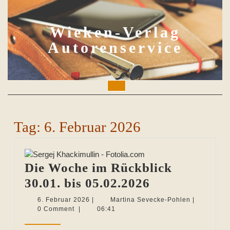
Skip
to
content
Wieken-Verlag
Autorenservice
Open
Button
Tag:
6. Februar 2026
Die Woche im Rückblick
Die
30.01. bis 05.02.2026
Woche
6.
Martina
6. Februar 2026
|
Martina Sevecke-Pohlen
|
Februar
Sevecke-
0 Comment
|
06:41
im
2026
Pohlen
Rückblick