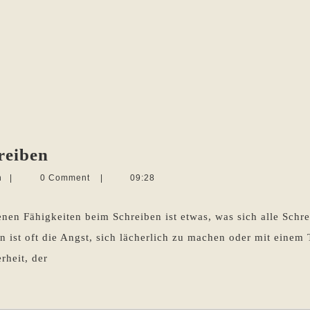
Selbstbewusstsein
reiben
und
Martina
n
|
0 Comment
|
09:28
Schreiben
Sevecke-
Pohlen
genen Fähigkeiten beim Schreiben ist etwas, was sich alle Sch
 ist oft die Angst, sich lächerlich zu machen oder mit einem 
rheit, der