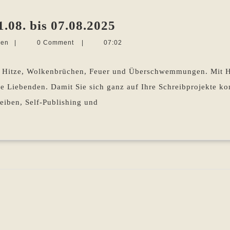
Die
.08. bis 07.08.2025
Woche
Martina
len
|
0 Comment
|
07:02
im
Sevecke-
Pohlen
Rückblick
t Hitze, Wolkenbrüchen, Feuer und Überschwemmungen. Mit H
01.08.
e Liebenden. Damit Sie sich ganz auf Ihre Schreibprojekte kon
bis
reiben, Self-Publishing und
07.08.2025