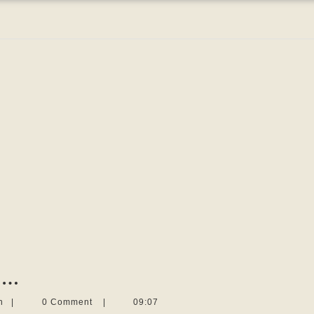
Erst
n …
veröffentlichen,
Martina
n
|
0 Comment
|
09:07
Sevecke-