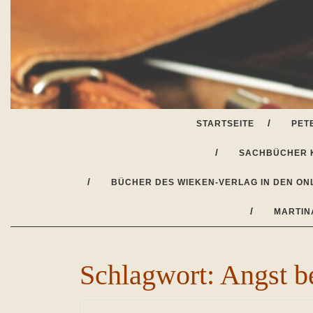
Skip
to
content
STARTSEITE
PET
SACHBÜCHER 
BÜCHER DES WIEKEN-VERLAG IN DEN ON
MARTIN
Schlagwort:
Angst b