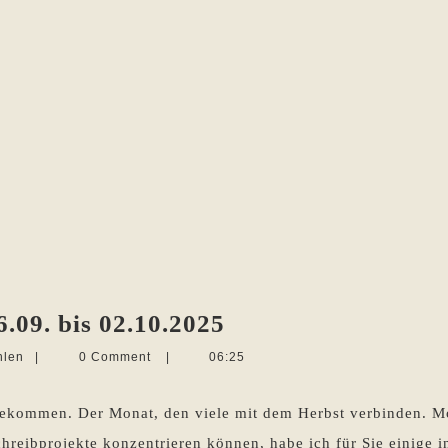
Die
.09. bis 02.10.2025
Woche
Martina
hlen
|
0 Comment
|
06:25
im
Sevecke-
Pohlen
Rückblick
gekommen. Der Monat, den viele mit dem Herbst verbinden. M
26.09.
chreibprojekte konzentrieren können, habe ich für Sie einige i