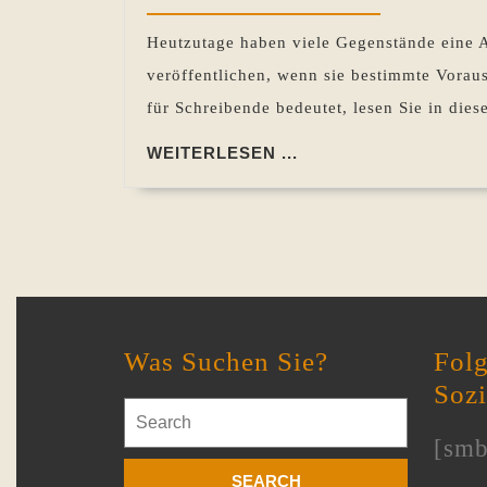
2021
Heutzutage haben viele Gegenstände eine 
veröffentlichen, wenn sie bestimmte Vorau
für Schreibende bedeutet, lesen Sie in die
WEITERLESEN
WEITERLESEN ...
...
Was Suchen Sie?
Folg
Soz
Search
for:
[smb