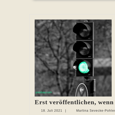
Erst veröffentlichen, wen
18.
18. Juli 2021
|
Martina Sevecke-Pohle
Juli