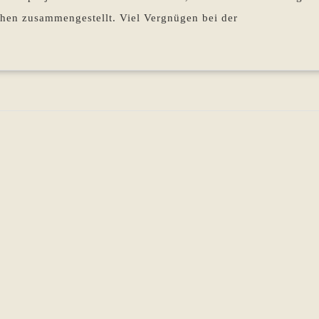
bis
chen zusammengestellt. Viel Vergnügen bei der
02.10.2025