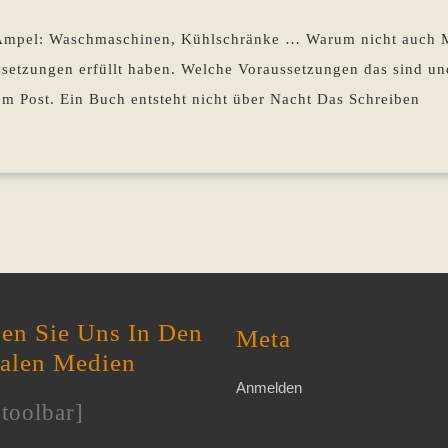
wenn
Pohlen
…
Ampel: Waschmaschinen, Kühlschränke … Warum nicht auch Ma
ssetzungen erfüllt haben. Welche Voraussetzungen das sind un
sem Post. Ein Buch entsteht nicht über Nacht Das Schreiben
en Sie Uns In Den
Meta
ialen Medien
Anmelden
toolbar]