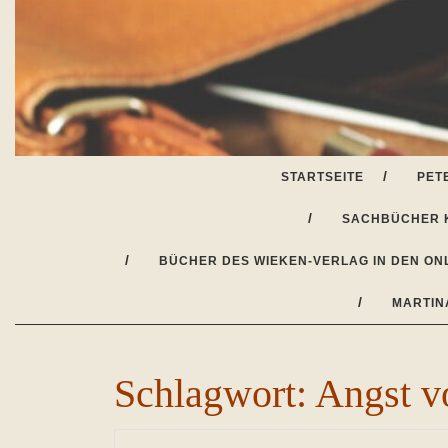
Skip
to
content
STARTSEITE
PET
SACHBÜCHER 
BÜCHER DES WIEKEN-VERLAG IN DEN ON
MARTIN
Schlagwort:
Angst v