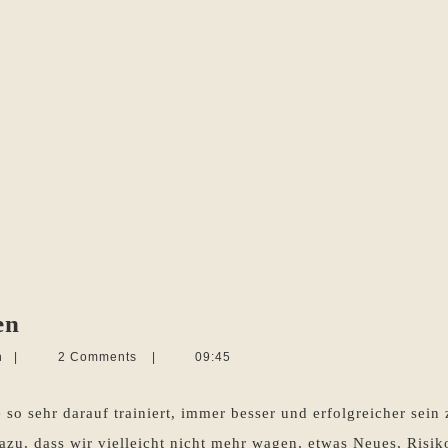
Versagen
en
und
Martina
n
|
2 Comments
|
09:45
seine
Sevecke-
Pohlen
Chancen
 so sehr darauf trainiert, immer besser und erfolgreicher sein
zu, dass wir vielleicht nicht mehr wagen, etwas Neues, Risiko