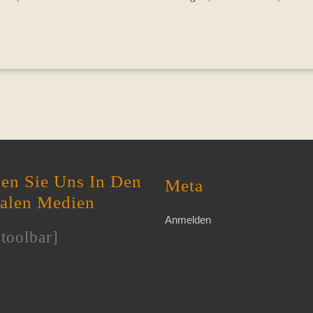
en Sie Uns In Den
Meta
ialen Medien
Anmelden
toolbar]