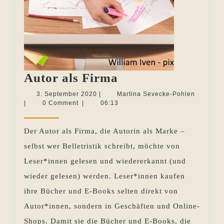
Autor
Autor als Firma
als
3.
Martina
3. September 2020
|
Martina Sevecke-Pohlen
September
Sevecke
|
0 Comment
|
06:13
Firma
2020
Pohlen
Der Autor als Firma, die Autorin als Marke –
selbst wer Belletristik schreibt, möchte von
Leser*innen gelesen und wiedererkannt (und
wieder gelesen) werden. Leser*innen kaufen
ihre Bücher und E-Books selten direkt von
Autor*innen, sondern in Geschäften und Online-
Shops. Damit sie die Bücher und E-Books, die