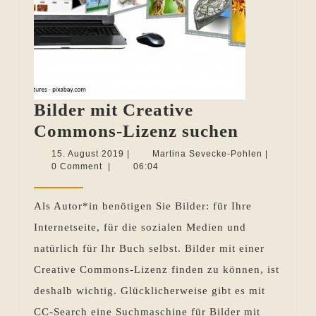
Bilder mit Creative
Bilder
Commons-Lizenz suchen
mit
15.
Martina
15. August 2019
|
Martina Sevecke-Pohlen
|
August
Sevecke-
0 Comment
|
06:04
Creative
2019
Pohlen
Commons
Als Autor*in benötigen Sie Bilder: für Ihre
Lizenz
Internetseite, für die sozialen Medien und
suchen
natürlich für Ihr Buch selbst. Bilder mit einer
Creative Commons-Lizenz finden zu können, ist
deshalb wichtig. Glücklicherweise gibt es mit
CC-Search eine Suchmaschine für Bilder mit