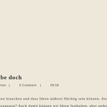
Fotoapparat?
ibe doch
—
Martina
hlen
|
0 Comment
|
09:58
Ich
Sevecke-
Pohlen
schreibe
deen brauchen und dass Ideen äußerst flüchtig sein können. A
doch
oapparat? Auch damit können wir Ideen festhalten, aber ander