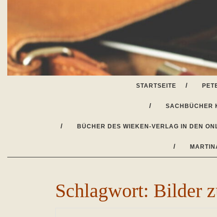
Skip
to
content
STARTSEITE
PET
SACHBÜCHER 
BÜCHER DES WIEKEN-VERLAG IN DEN ON
MARTIN
Schlagwort:
Bilder 