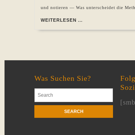
und notieren — Was unterscheidet die Met
WEITERLESEN
WEITERLESEN ...
...
Was Suchen Sie?
Folg
Soz
Search
for:
[smb