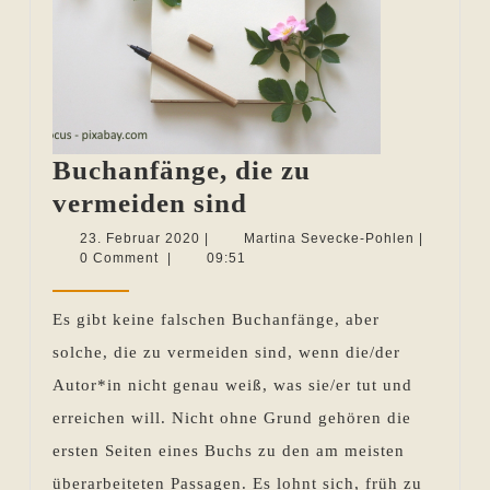
Buchanfänge, die zu
Buchanfänge,
vermeiden sind
die
23.
Martina
23. Februar 2020
|
Martina Sevecke-Pohlen
|
Februar
Sevecke-
0 Comment
|
09:51
zu
2020
Pohlen
vermeiden
Es gibt keine falschen Buchanfänge, aber
sind
solche, die zu vermeiden sind, wenn die/der
Autor*in nicht genau weiß, was sie/er tut und
erreichen will. Nicht ohne Grund gehören die
ersten Seiten eines Buchs zu den am meisten
überarbeiteten Passagen. Es lohnt sich, früh zu