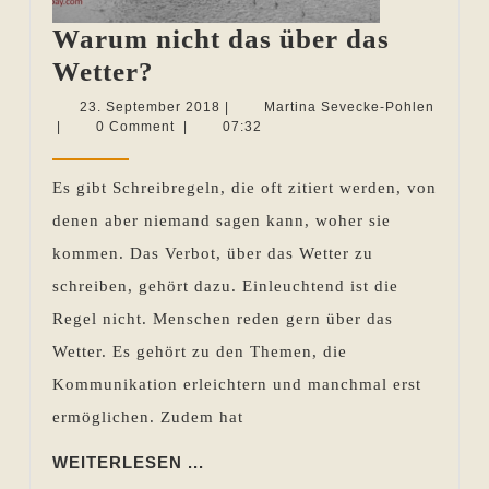
Warum nicht das über das
Warum
Wetter?
nicht
23.
23. September 2018
|
Martina Sevecke-Pohlen
Martina
September
|
0 Comment
|
07:32
das
Sevecke-
2018
über
Pohlen
Es gibt Schreibregeln, die oft zitiert werden, von
das
denen aber niemand sagen kann, woher sie
Wetter?
kommen. Das Verbot, über das Wetter zu
schreiben, gehört dazu. Einleuchtend ist die
Regel nicht. Menschen reden gern über das
Wetter. Es gehört zu den Themen, die
Kommunikation erleichtern und manchmal erst
ermöglichen. Zudem hat
WEITERLESEN
WEITERLESEN ...
...