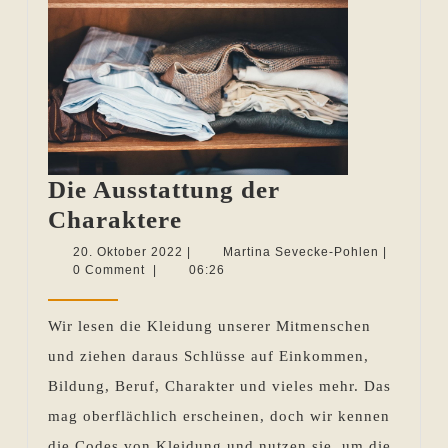
Die Ausstattung der
Die
Charaktere
Ausstattung
20.
Martina
20. Oktober 2022
|
Martina Sevecke-Pohlen
|
Oktober
Sevecke-
0 Comment
|
06:26
der
2022
Pohlen
Charaktere
Wir lesen die Kleidung unserer Mitmenschen
und ziehen daraus Schlüsse auf Einkommen,
Bildung, Beruf, Charakter und vieles mehr. Das
mag oberflächlich erscheinen, doch wir kennen
die Codes von Kleidung und nutzen sie, um die