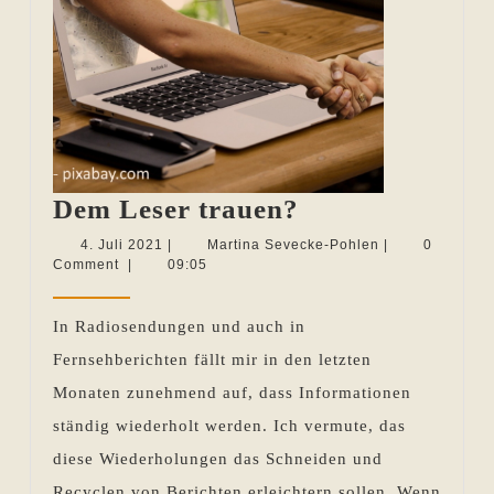
Dem
Dem Leser trauen?
Leser
4.
Martina
4. Juli 2021
|
Martina Sevecke-Pohlen
|
0
Juli
Sevecke-
Comment
|
09:05
trauen?
2021
Pohlen
In Radiosendungen und auch in
Fernsehberichten fällt mir in den letzten
Monaten zunehmend auf, dass Informationen
ständig wiederholt werden. Ich vermute, das
diese Wiederholungen das Schneiden und
Recyclen von Berichten erleichtern sollen. Wenn