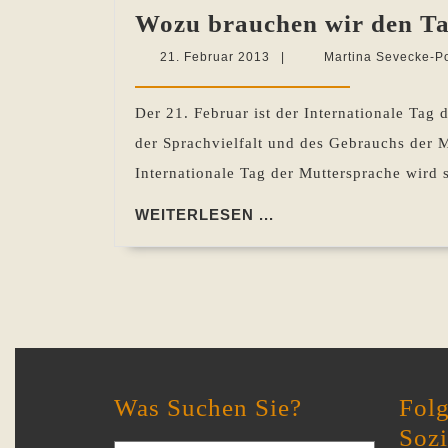
Wozu brauchen wir den Ta
21.
21. Februar 2013
|
Martina Sevecke-P
Februar
2013
Der 21. Februar ist der Internationale Tag 
der Sprachvielfalt und des Gebrauchs der M
Internationale Tag der Muttersprache wird 
WEITERLESEN
WEITERLESEN ...
...
Was Suchen Sie?
Folg
Soz