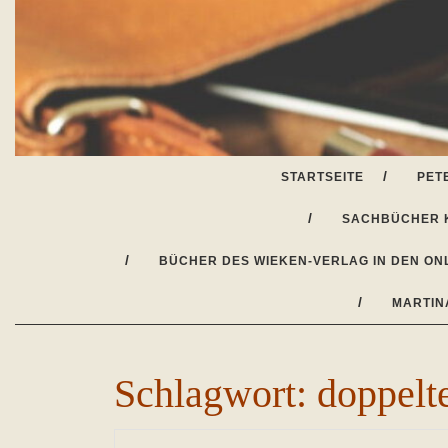
Skip
to
content
STARTSEITE
PET
SACHBÜCHER 
BÜCHER DES WIEKEN-VERLAG IN DEN ON
MARTIN
Schlagwort:
doppelt