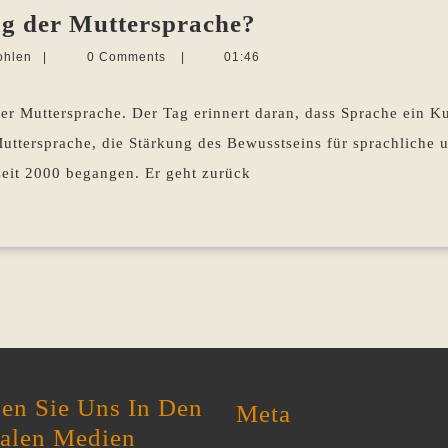
Wozu
g der Muttersprache?
brauchen
Martina
ohlen
|
0 Comments
|
01:46
wir
Sevecke-
Pohlen
den
der Muttersprache. Der Tag erinnert daran, dass Sprache ein Ku
Tag
uttersprache, die Stärkung des Bewusstseins für sprachliche u
der
seit 2000 begangen. Er geht zurück
Muttersprache?
en Sie Uns In Den
Meta
ialen Medien