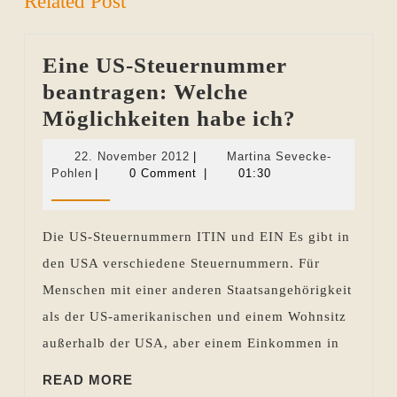
Related Post
Eine US-Steuernummer
beantragen: Welche
Eine
Möglichkeiten habe ich?
US-
22.
22. November 2012
|
Martina Sevecke-
Steuern
Martina
November
Pohlen
|
0 Comment
|
01:30
Sevecke-
2012
beantrag
Pohlen
Welche
Die US-Steuernummern ITIN und EIN Es gibt in
Möglichk
den USA verschiedene Steuernummern. Für
habe
Menschen mit einer anderen Staatsangehörigkeit
ich?
als der US-amerikanischen und einem Wohnsitz
außerhalb der USA, aber einem Einkommen in
READ
READ MORE