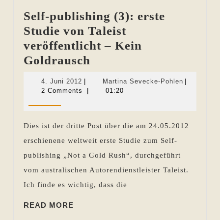
Self-publishing (3): erste
Studie von Taleist
veröffentlicht – Kein
Self-
Goldrausch
publishing
4.
Martina
4. Juni 2012
|
Martina Sevecke-Pohlen
|
(3):
Juni
Sevecke-
2 Comments
|
01:20
2012
Pohlen
erste
Studie
Dies ist der dritte Post über die am 24.05.2012
von
erschienene weltweit erste Studie zum Self-
Taleist
publishing „Not a Gold Rush“, durchgeführt
veröffentlicht
vom australischen Autorendienstleister Taleist.
–
Ich finde es wichtig, dass die
Kein
READ
Goldrausch
READ MORE
MORE