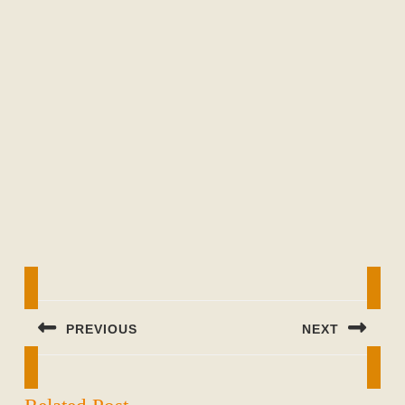
Beitragsnavigation
PREVIOUS
NEXT
Previous
Next
post:
post: