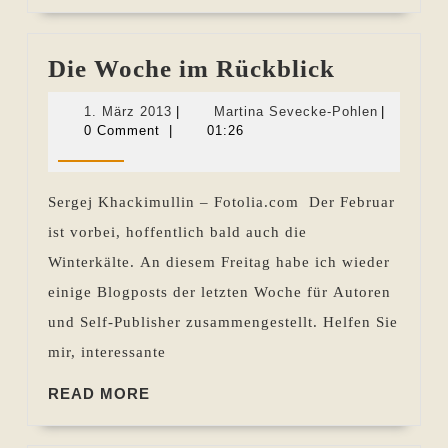
MORE
Die
Die Woche im Rückblick
Woche
1.
Martina
1. März 2013
|
Martina Sevecke-Pohlen
|
im
März
Sevecke-
0 Comment
|
01:26
2013
Pohlen
Rückblic
Sergej Khackimullin – Fotolia.com Der Februar
ist vorbei, hoffentlich bald auch die
Winterkälte. An diesem Freitag habe ich wieder
einige Blogposts der letzten Woche für Autoren
und Self-Publisher zusammengestellt. Helfen Sie
mir, interessante
READ
READ MORE
MORE