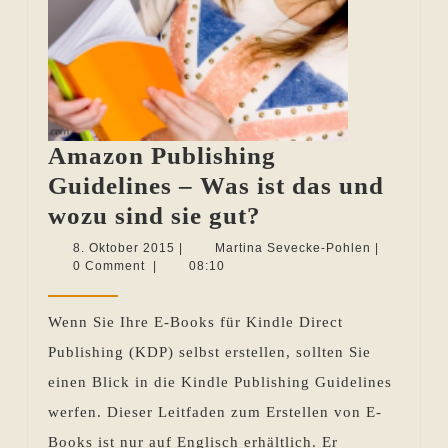
Amazon Publishing
Guidelines – Was ist das und
Amazon
wozu sind sie gut?
Publishing
8.
Martina
8. Oktober 2015
|
Martina Sevecke-Pohlen
|
Oktober
Sevecke-
0 Comment
|
08:10
Guidelines
2015
Pohlen
–
Wenn Sie Ihre E-Books für Kindle Direct
Was
Publishing (KDP) selbst erstellen, sollten Sie
ist
einen Blick in die Kindle Publishing Guidelines
das
werfen. Dieser Leitfaden zum Erstellen von E-
und
Books ist nur auf Englisch erhältlich. Er