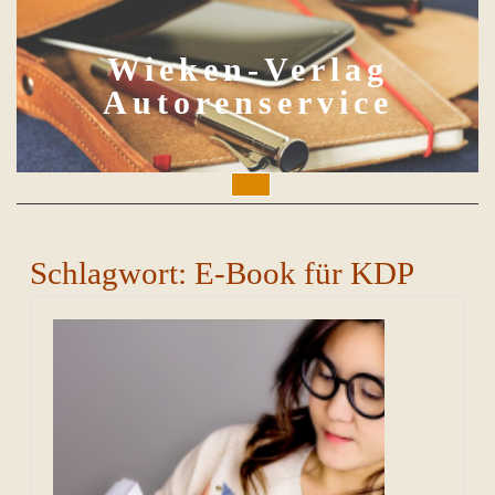
Skip
to
content
Wieken-Verlag
Autorenservice
Open
Button
Schlagwort:
E-Book für KDP