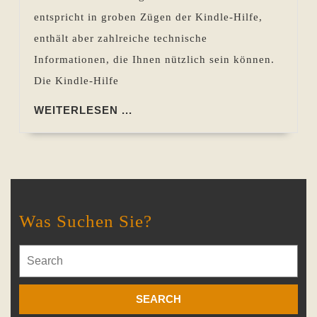
wozu
entspricht in groben Zügen der Kindle-Hilfe,
sind
enthält aber zahlreiche technische
sie
Informationen, die Ihnen nützlich sein können.
gut?
Die Kindle-Hilfe
WEITERLESEN
WEITERLESEN ...
...
Was Suchen Sie?
Search
for: