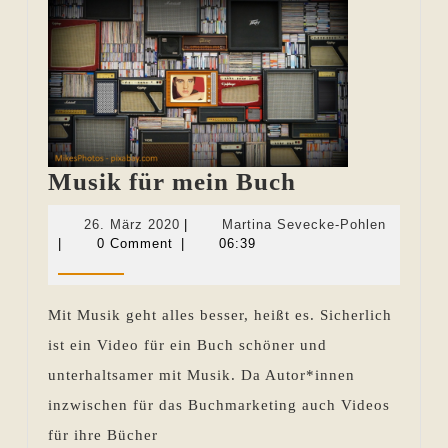
Musik
Musik für mein Buch
für
26.
Martina
26. März 2020
|
Martina Sevecke-Pohlen
mein
März
Sevecke
|
0 Comment
|
06:39
2020
Pohlen
Buch
Mit Musik geht alles besser, heißt es. Sicherlich
ist ein Video für ein Buch schöner und
unterhaltsamer mit Musik. Da Autor*innen
inzwischen für das Buchmarketing auch Videos
für ihre Bücher