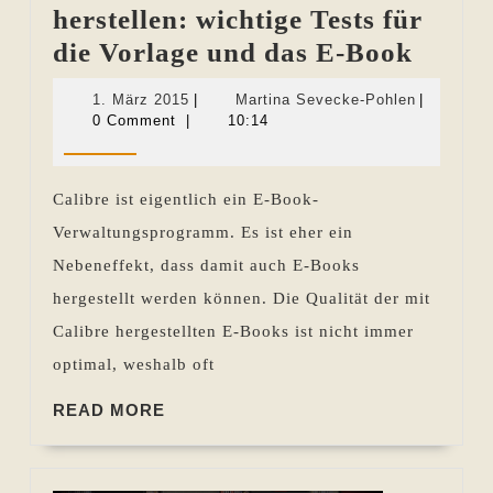
herstellen: wichtige Tests für
E-
die Vorlage und das E-Book
Books
1.
Martina
1. März 2015
|
Martina Sevecke-Pohlen
|
mit
März
Sevecke-
0 Comment
|
10:14
2015
Pohlen
Calib
herste
Calibre ist eigentlich ein E-Book-
wichti
Verwaltungsprogramm. Es ist eher ein
Tests
Nebeneffekt, dass damit auch E-Books
für
hergestellt werden können. Die Qualität der mit
die
Calibre hergestellten E-Books ist nicht immer
Vorla
optimal, weshalb oft
und
READ
das
READ MORE
MORE
E-
Book