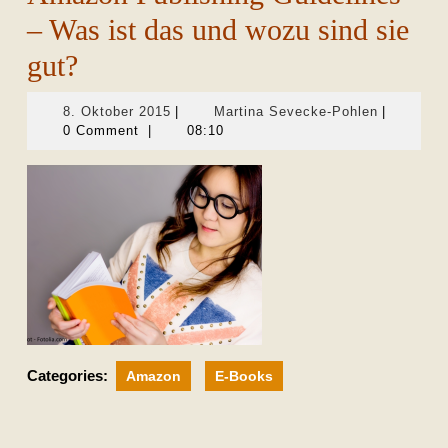
– Was ist das und wozu sind sie
gut?
8.
Martina
8. Oktober 2015
|
Martina Sevecke-Pohlen
|
Oktober
Sevecke-
0 Comment
|
08:10
2015
Pohlen
Categories:
Amazon
E-Books