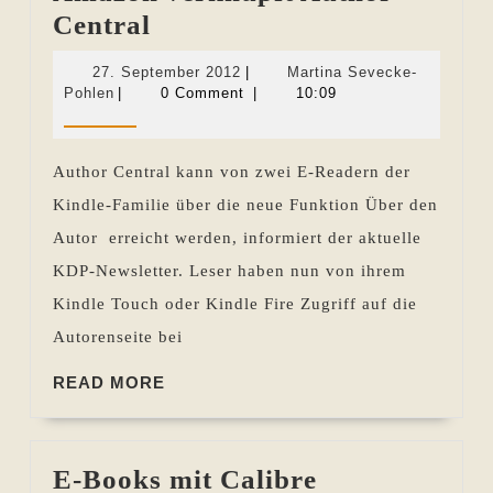
Amazon
Central
verknüpft
27.
27. September 2012
|
Martina Sevecke-
Author
Martina
September
Pohlen
|
0 Comment
|
10:09
Sevecke-
2012
Central
Pohlen
Author Central kann von zwei E-Readern der
Kindle-Familie über die neue Funktion Über den
Autor erreicht werden, informiert der aktuelle
KDP-Newsletter. Leser haben nun von ihrem
Kindle Touch oder Kindle Fire Zugriff auf die
Autorenseite bei
READ
READ MORE
MORE
E-Books mit Calibre