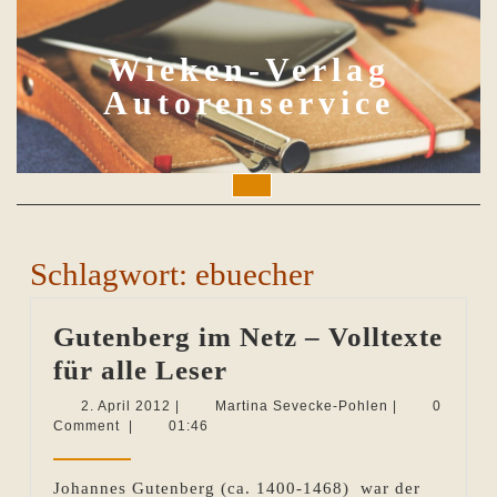
Skip
to
content
Wieken-Verlag
Autorenservice
Open
Button
Schlagwort:
ebuecher
Gutenberg im Netz – Volltexte
Gutenberg
für alle Leser
im
2.
Martina
2. April 2012
|
Martina Sevecke-Pohlen
|
0
April
Sevecke-
Comment
|
01:46
Netz
2012
Pohlen
–
Johannes Gutenberg (ca. 1400-1468) war der