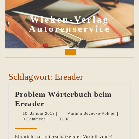
Skip
to
content
Wieken-Verlag
Autorenservice
Open
Button
Schlagwort:
Ereader
Problem Wörterbuch beim
Problem
Ereader
Wörterbuch
10.
Martina
10. Januar 2013
|
Martina Sevecke-Pohlen
|
Januar
Sevecke-
0 Comment
|
01:38
beim
2013
Pohlen
Ereader
Ein nicht zu unterschätzender Vorteil von E-