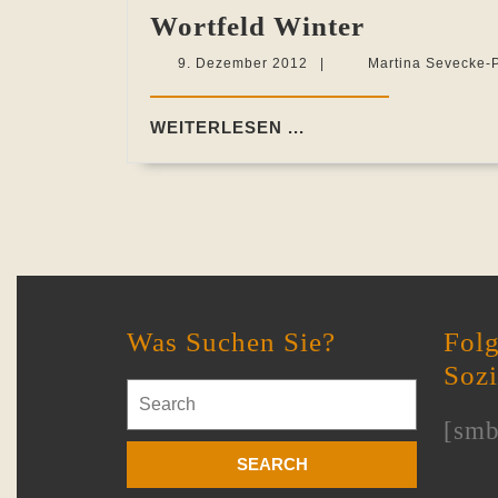
Wortfeld
Wortfeld Winter
Winter
9.
9. Dezember 2012
|
Martina Sevecke-
Dezember
2012
WEITERLESEN
WEITERLESEN ...
...
Was Suchen Sie?
Folg
Soz
Search
for:
[smb