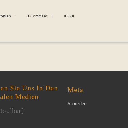
Martina
Pohlen
|
0 Comment
|
01:28
Sevecke-
Pohlen
en Sie Uns In Den
Meta
ialen Medien
Anmelden
toolbar]