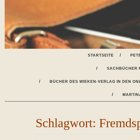
Skip
to
content
STARTSEITE
PET
SACHBÜCHER 
BÜCHER DES WIEKEN-VERLAG IN DEN ON
MARTIN
Schlagwort:
Fremdsp