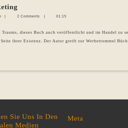
Beziehungskiste
eting
Buchmarketing
Martina
n
|
2 Comments
|
01:15
Sevecke-
Pohlen
es Traums, dieses Buch auch veröffentlicht und im Handel zu s
e Seite ihrer Existenz. Der Autor greift zur Werbetrommel Büc
en Sie Uns In Den
Meta
ialen Medien