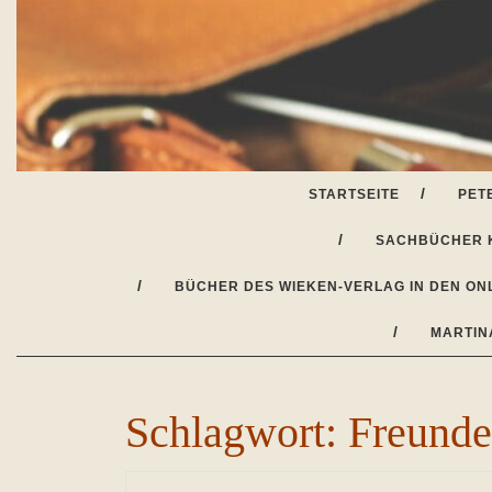
Skip
to
content
STARTSEITE
PET
SACHBÜCHER 
BÜCHER DES WIEKEN-VERLAG IN DEN ON
MARTIN
Schlagwort:
Freunde