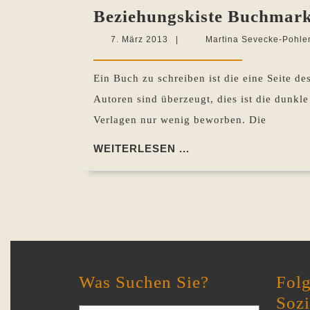
Beziehungskiste Buchmark
7.
7. März 2013
|
Martina Sevecke-Pohle
März
2013
Ein Buch zu schreiben ist die eine Seite d
Autoren sind überzeugt, dies ist die dunkl
Verlagen nur wenig beworben. Die
WEITERLESEN
WEITERLESEN ...
...
Was Suchen Sie?
Folg
Soz