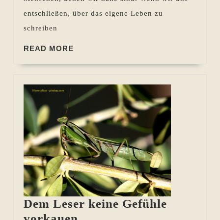
positive
entschließen, über das eigene Leben zu
Folgen
schreiben
READ
READ MORE
MORE
Dem Leser keine Gefühle
Dem
vorkauen