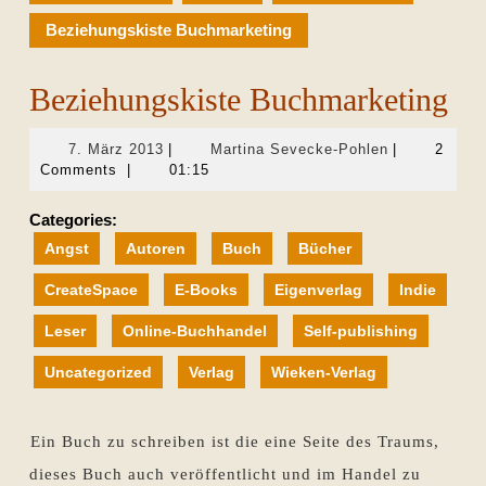
Beziehungskiste Buchmarketing
Beziehungskiste Buchmarketing
7.
Martina
7. März 2013
|
Martina Sevecke-Pohlen
|
2
März
Sevecke-
Comments
|
01:15
2013
Pohlen
Categories:
Angst
Autoren
Buch
Bücher
CreateSpace
E-Books
Eigenverlag
Indie
Leser
Online-Buchhandel
Self-publishing
Uncategorized
Verlag
Wieken-Verlag
Ein Buch zu schreiben ist die eine Seite des Traums,
dieses Buch auch veröffentlicht und im Handel zu