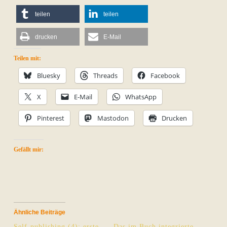
teilen
teilen
drucken
E-Mail
Teilen mit:
Bluesky
Threads
Facebook
X
E-Mail
WhatsApp
Pinterest
Mastodon
Drucken
Gefällt mir:
Ähnliche Beiträge
Self-publishing (4): erste
Das im Buch integrierte