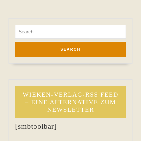
Search
for:
WIEKEN-VERLAG-RSS FEED
– EINE ALTERNATIVE ZUM
NEWSLETTER
[smbtoolbar]