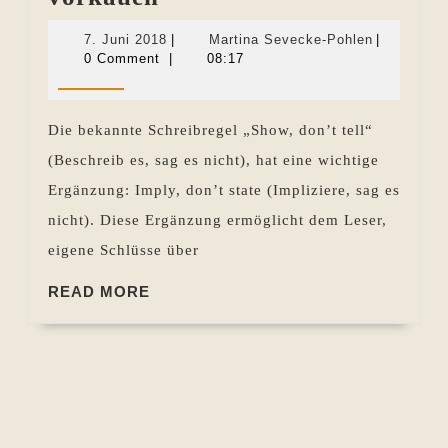
Leser
7.
Martina
7. Juni 2018
|
Martina Sevecke-Pohlen
|
keine
Juni
Sevecke-
0 Comment
|
08:17
2018
Pohlen
Gefühle
vorkauen
Die bekannte Schreibregel „Show, don’t tell“
(Beschreib es, sag es nicht), hat eine wichtige
Ergänzung: Imply, don’t state (Impliziere, sag es
nicht). Diese Ergänzung ermöglicht dem Leser,
eigene Schlüsse über
READ
READ MORE
MORE