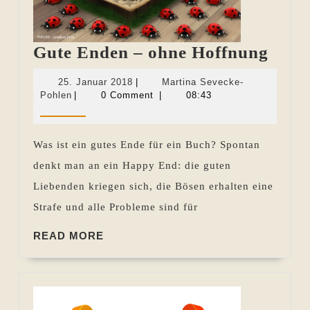
Gute
Gute Enden – ohne Hoffnung
Ende
25.
25. Januar 2018
|
Martina Sevecke-
–
Martina
Januar
Pohlen
|
0 Comment
|
08:43
Sevecke-
2018
ohne
Pohlen
Hoff
Was ist ein gutes Ende für ein Buch? Spontan
denkt man an ein Happy End: die guten
Liebenden kriegen sich, die Bösen erhalten eine
Strafe und alle Probleme sind für
READ
READ MORE
MORE