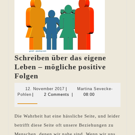
Schreiben über das eigene
Leben – mögliche positive
Schreiben
Folgen
über
12.
12. November 2017
|
Martina Sevecke-
das
Martina
November
Pohlen
|
2 Comments
|
08:00
Sevecke-
2017
eigene
Pohlen
Leben
Die Wahrheit hat eine hässliche Seite, und leider
–
betrifft diese Seite oft unsere Beziehungen zu
mögliche
Menschen, denen wir nahe sind. Wenn wir uns