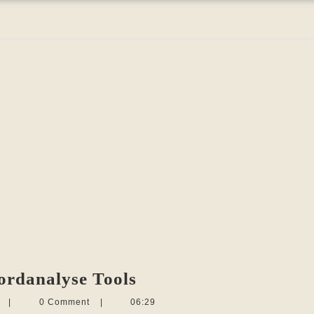
Suchwörter
ordanalyse Tools
finden
Martina
n
|
0 Comment
|
06:29
Sevecke-