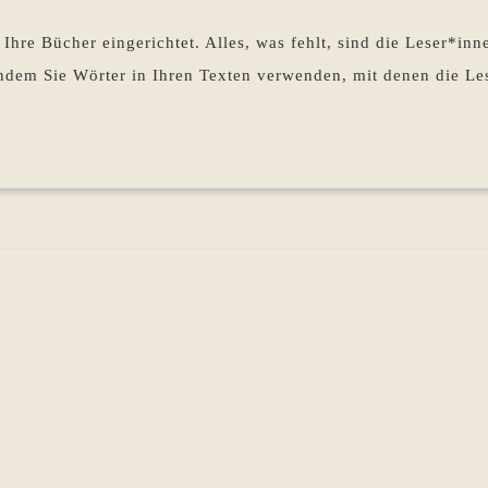
–
Pohlen
Keywordanalyse
Ihre Bücher eingerichtet. Alles, was fehlt, sind die Leser*inn
Tools
indem Sie Wörter in Ihren Texten verwenden, mit denen die L