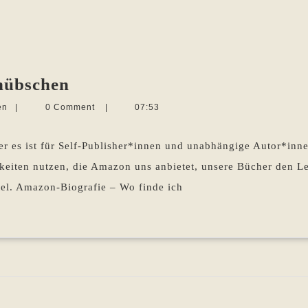
Die
hübschen
Amazon-
Martina
en
|
0 Comment
|
07:53
Biografie
Sevecke-
Pohlen
aufhübschen
 es ist für Self-Publisher*innen und unabhängige Autor*inne
hkeiten nutzen, die Amazon uns anbietet, unsere Bücher den 
ttel. Amazon-Biografie – Wo finde ich