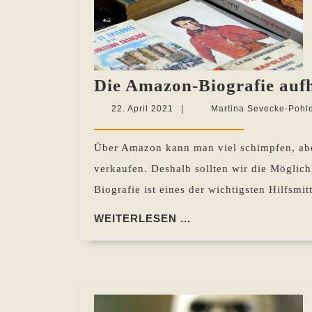
Die Amazon-Biografie auf
22.
22. April 2021
|
Martina Sevecke-Pohl
April
2021
Über Amazon kann man viel schimpfen, aber
verkaufen. Deshalb sollten wir die Möglic
Biografie ist eines der wichtigsten Hilfsmi
WEITERLESEN
WEITERLESEN ...
...