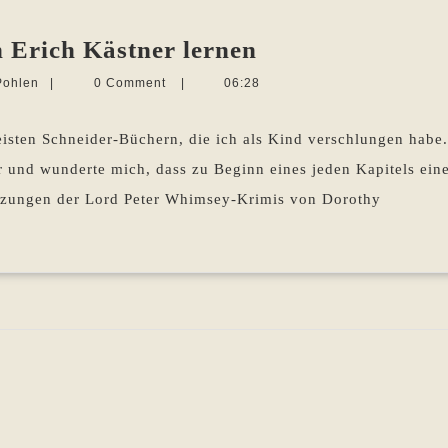
Kapitelüberschr
n Erich Kästner lernen
–
Martina
Pohlen
|
0 Comment
|
06:28
Von
Sevecke-
Pohlen
Erich
isten Schneider-Büchern, die ich als Kind verschlungen habe.
Kästner
 und wunderte mich, dass zu Beginn eines jeden Kapitels ein
lernen
tzungen der Lord Peter Whimsey-Krimis von Dorothy