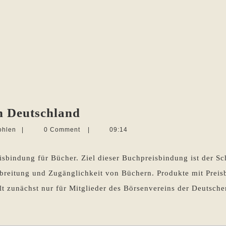
Preisbindung
n Deutschland
für
Martina
ohlen
|
0 Comment
|
09:14
Bücher
Sevecke-
Pohlen
in
eisbindung für Bücher. Ziel dieser Buchpreisbindung ist der S
Deutschland
rbreitung und Zugänglichkeit von Büchern. Produkte mit Prei
t zunächst nur für Mitglieder des Börsenvereins der Deutsche