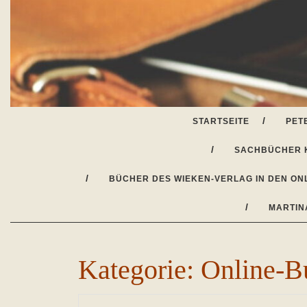
Skip
to
content
STARTSEITE
PET
SACHBÜCHER 
BÜCHER DES WIEKEN-VERLAG IN DEN ON
MARTIN
Kategorie:
Online-B