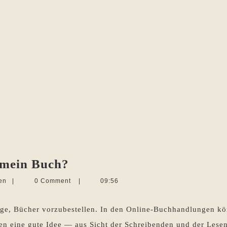
Vorbestellungen
 mein Buch?
–
Martina
en
|
0 Comment
|
09:56
Gut
Sevecke-
Pohlen
für
nge, Bücher vorzubestellen. In den Online-Buchhandlungen kö
mein
gen eine gute Idee — aus Sicht der Schreibenden und der Lese