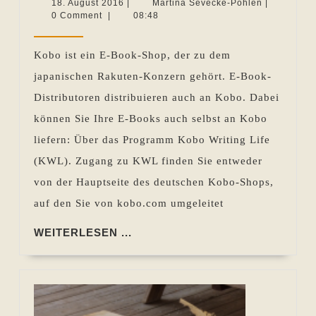
Books
18.
Martina
18. August 2016
|
Martina Sevecke-Pohlen
|
August
Sevecke-
0 Comment
|
08:48
selbst
2016
Pohlen
distribuieren:
Kobo ist ein E-Book-Shop, der zu dem
Kobo
japanischen Rakuten-Konzern gehört. E-Book-
Writing
Distributoren distribuieren auch an Kobo. Dabei
Life
können Sie Ihre E-Books auch selbst an Kobo
liefern: Über das Programm Kobo Writing Life
(KWL). Zugang zu KWL finden Sie entweder
von der Hauptseite des deutschen Kobo-Shops,
auf den Sie von kobo.com umgeleitet
WEITERLESEN
WEITERLESEN ...
...