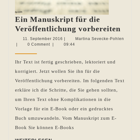
Ein Manuskript für die
Ein
Veröffentlichung vorbereiten
Manu
11.
11. September 2016
|
Martina Sevecke-Pohlen
Martina
September
|
0 Comment
|
09:44
für
Sevecke-
2016
die
Pohlen
Ihr Text ist fertig geschrieben, lektoriert und
Veröf
korrigiert. Jetzt wollen Sie ihn für die
vorbe
Veröffentlichung vorbereiten. Im folgenden Text
erkläre ich die Schritte, die Sie gehen sollten,
um Ihren Text ohne Komplikationen in die
Vorlage für ein E-Book oder ein gedrucktes
Buch umzuwandeln. Vom Manuskript zum E-
Book Sie können E-Books