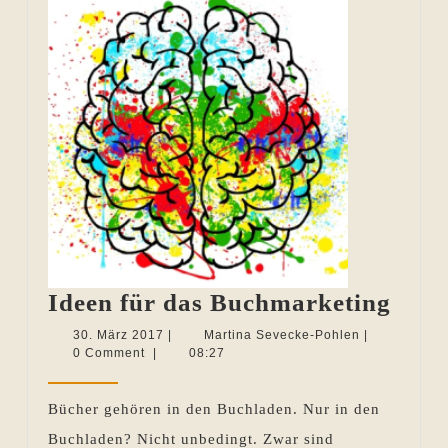
Idee
Ideen für das Buchmarketing
für
30.
Martina
30. März 2017
|
Martina Sevecke-Pohlen
|
März
Sevecke-
0 Comment
|
08:27
das
2017
Pohlen
Buch
Bücher gehören in den Buchladen. Nur in den
Buchladen? Nicht unbedingt. Zwar sind