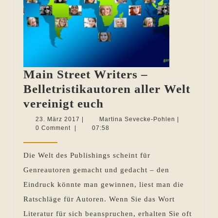
Main Street Writers –
Belletristikautoren aller Welt
Main
vereinigt euch
Street
23.
Martina
23. März 2017
|
Martina Sevecke-Pohlen
|
März
Sevecke-
0 Comment
|
07:58
Writers
2017
Pohlen
–
Die Welt des Publishings scheint für
Belletristikautoren
Genreautoren gemacht und gedacht – den
aller
Eindruck könnte man gewinnen, liest man die
Welt
Ratschläge für Autoren. Wenn Sie das Wort
vereinigt
Literatur für sich beanspruchen, erhalten Sie oft