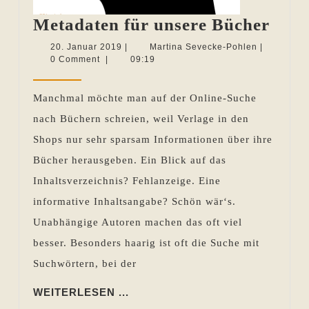
Meta
Metadaten für unsere Bücher
für
20.
Martina
20. Januar 2019
|
Martina Sevecke-Pohlen
|
Januar
Sevecke-
0 Comment
|
09:19
unse
2019
Pohlen
Büch
Manchmal möchte man auf der Online-Suche
nach Büchern schreien, weil Verlage in den
Shops nur sehr sparsam Informationen über ihre
Bücher herausgeben. Ein Blick auf das
Inhaltsverzeichnis? Fehlanzeige. Eine
informative Inhaltsangabe? Schön wär‘s.
Unabhängige Autoren machen das oft viel
besser. Besonders haarig ist oft die Suche mit
Suchwörtern, bei der
WEITERLESEN
WEITERLESEN ...
...