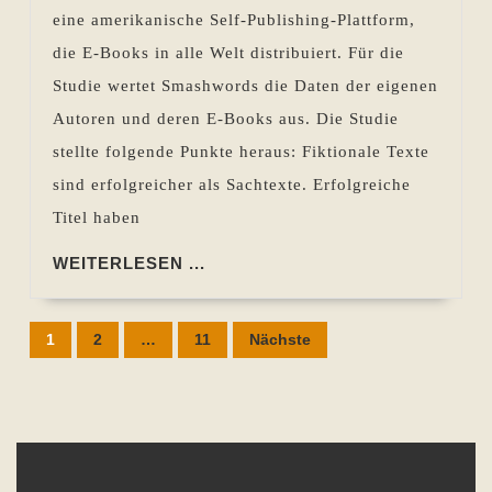
–
eine amerikanische Self-Publishing-Plattform,
Smash
die E-Books in alle Welt distribuiert. Für die
Studie
Studie wertet Smashwords die Daten der eigenen
2016
Autoren und deren E-Books aus. Die Studie
stellte folgende Punkte heraus: Fiktionale Texte
sind erfolgreicher als Sachtexte. Erfolgreiche
Titel haben
WEITERLESEN
WEITERLESEN ...
...
Seitennummerierung
1
2
…
11
Nächste
der
Beiträge