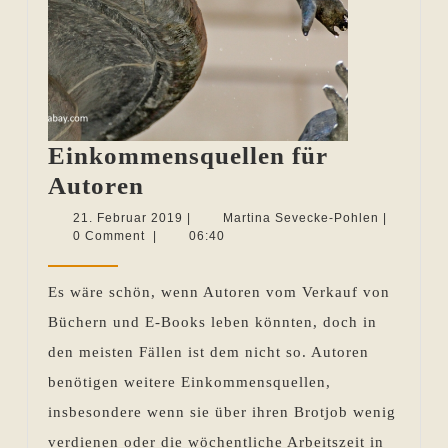
Einkommensquellen für
Einkommensquellen
Autoren
für
21.
Martina
21. Februar 2019
|
Martina Sevecke-Pohlen
|
Februar
Sevecke-
0 Comment
|
06:40
Autoren
2019
Pohlen
Es wäre schön, wenn Autoren vom Verkauf von
Büchern und E-Books leben könnten, doch in
den meisten Fällen ist dem nicht so. Autoren
benötigen weitere Einkommensquellen,
insbesondere wenn sie über ihren Brotjob wenig
verdienen oder die wöchentliche Arbeitszeit in