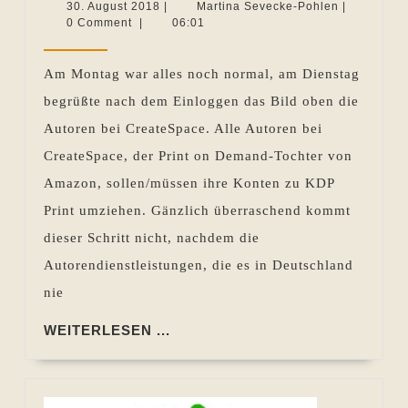
CreateSpace-
30.
Martina
30. August 2018
|
Martina Sevecke-Pohlen
|
August
Sevecke-
0 Comment
|
06:01
Autoren
2018
Pohlen
müssen
Am Montag war alles noch normal, am Dienstag
zu
begrüßte nach dem Einloggen das Bild oben die
KDP
Autoren bei CreateSpace. Alle Autoren bei
Print
CreateSpace, der Print on Demand-Tochter von
wechseln
Amazon, sollen/müssen ihre Konten zu KDP
Print umziehen. Gänzlich überraschend kommt
dieser Schritt nicht, nachdem die
Autorendienstleistungen, die es in Deutschland
nie
WEITERLESEN
WEITERLESEN ...
...