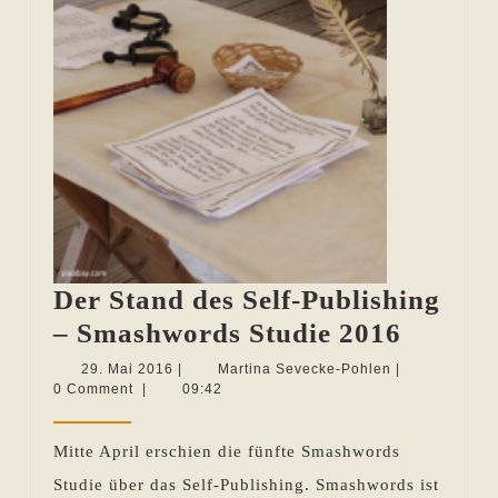
Der Stand des Self-Publishing
Der
– Smashwords Studie 2016
Stand
29.
Martina
29. Mai 2016
|
Martina Sevecke-Pohlen
|
Mai
Sevecke-
0 Comment
|
09:42
des
2016
Pohlen
Self-
Mitte April erschien die fünfte Smashwords
Publish
Studie über das Self-Publishing. Smashwords ist