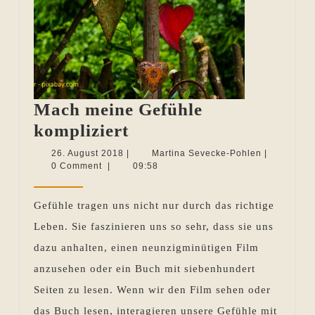
Mach meine Gefühle
Mach
kompliziert
meine
26.
Martina
26. August 2018
|
Martina Sevecke-Pohlen
|
August
Sevecke-
0 Comment
|
09:58
Gefühle
2018
Pohlen
kompliziert
Gefühle tragen uns nicht nur durch das richtige
Leben. Sie faszinieren uns so sehr, dass sie uns
dazu anhalten, einen neunzigminütigen Film
anzusehen oder ein Buch mit siebenhundert
Seiten zu lesen. Wenn wir den Film sehen oder
das Buch lesen, interagieren unsere Gefühle mit