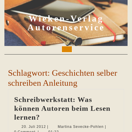
Skip
to
content
Wieken-Verlag
Autorenservice
Open
Button
Schlagwort:
Geschichten selber
schreiben Anleitung
Schreibwerkstatt: Was
können Autoren beim Lesen
Schreibwerkstatt:
lernen?
Was
20.
Martina
20. Juli 2012
|
Martina Sevecke-Pohlen
|
Juli
Sevecke-
0 Comment
|
01:22