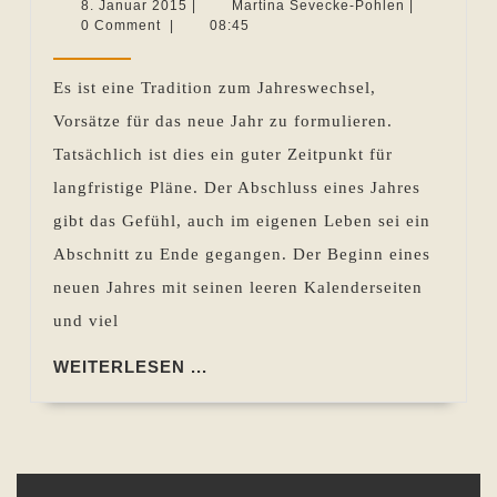
Vorsätze
8.
Martina
8. Januar 2015
|
Martina Sevecke-Pohlen
|
Januar
Sevecke-
0 Comment
|
08:45
für
2015
Pohlen
Autoren
Es ist eine Tradition zum Jahreswechsel,
–
Vorsätze für das neue Jahr zu formulieren.
Wie
Tatsächlich ist dies ein guter Zeitpunkt für
Sie
langfristige Pläne. Der Abschluss eines Jahres
dieses
gibt das Gefühl, auch im eigenen Leben sei ein
Jahr
Abschnitt zu Ende gegangen. Der Beginn eines
einen
neuen Jahres mit seinen leeren Kalenderseiten
Vertrag
und viel
mit
sich
WEITERLESEN
WEITERLESEN ...
...
selbst
abschließen