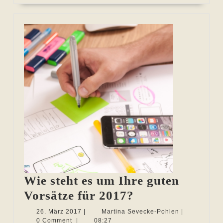
Wie steht es um Ihre guten
Wie
Vorsätze für 2017?
steht
26.
Martina
26. März 2017
|
Martina Sevecke-Pohlen
|
März
Sevecke-
0 Comment
|
08:27