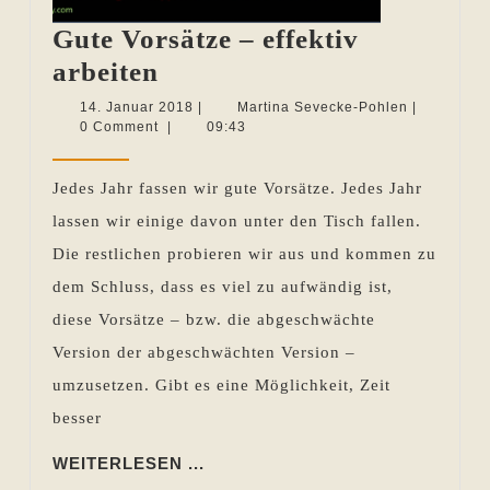
Gute Vorsätze – effektiv
Gute
arbeiten
Vorsätze
14.
Martina
14. Januar 2018
|
Martina Sevecke-Pohlen
|
Januar
Sevecke-
0 Comment
|
09:43
–
2018
Pohlen
effektiv
Jedes Jahr fassen wir gute Vorsätze. Jedes Jahr
arbeiten
lassen wir einige davon unter den Tisch fallen.
Die restlichen probieren wir aus und kommen zu
dem Schluss, dass es viel zu aufwändig ist,
diese Vorsätze – bzw. die abgeschwächte
Version der abgeschwächten Version –
umzusetzen. Gibt es eine Möglichkeit, Zeit
besser
WEITERLESEN
WEITERLESEN ...
...