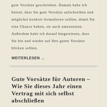
guten
gute Vorsätze geschrieben. Damals habe ich
Vorsätzen
betont, dass Sie gute Vorsätze aufschreiben und
für
möglichst konkret formulieren sollten, damit Sie
2015
eine Chance haben, sie auch umzusetzen.
geworden?
Außerdem habe ich darauf hingewiesen, dass
Alles
Sie hin und wieder auf Ihre guten Vorsätze
soweit
blicken sollten.
geschrieben,
korrigiert,
WEITERLESEN
WEITERLESEN ...
...
veröffentlicht?
Gute Vorsätze für Autoren –
Wie Sie dieses Jahr einen
Vertrag mit sich selbst
Gute
abschließen