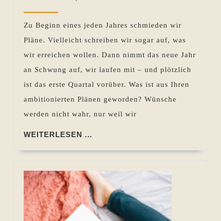
es
2017
Pohlen
um
Zu Beginn eines jeden Jahres schmieden wir
Ihre
Pläne. Vielleicht schreiben wir sogar auf, was
guten
wir erreichen wollen. Dann nimmt das neue Jahr
Vorsätze
an Schwung auf, wir laufen mit – und plötzlich
für
ist das erste Quartal vorüber. Was ist aus Ihren
2017?
ambitionierten Plänen geworden? Wünsche
werden nicht wahr, nur weil wir
WEITERLESEN
WEITERLESEN ...
...