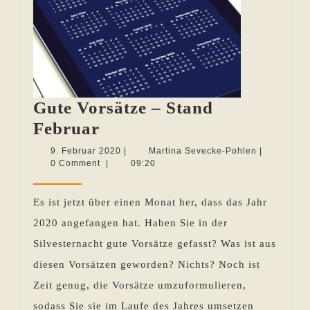
Gute Vorsätze – Stand
Gute
Februar
Vorsätze
9.
Martina
9. Februar 2020
|
Martina Sevecke-Pohlen
|
Februar
Sevecke-
0 Comment
|
09:20
–
2020
Pohlen
Stand
Es ist jetzt über einen Monat her, dass das Jahr
Februar
2020 angefangen hat. Haben Sie in der
Silvesternacht gute Vorsätze gefasst? Was ist aus
diesen Vorsätzen geworden? Nichts? Noch ist
Zeit genug, die Vorsätze umzuformulieren,
sodass Sie sie im Laufe des Jahres umsetzen