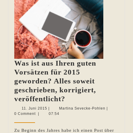
Was ist aus Ihren guten
Vorsätzen für 2015
geworden? Alles soweit
geschrieben, korrigiert,
Was
veröffentlicht?
ist
11.
Martina
11. Juni 2015
|
Martina Sevecke-Pohlen
|
Juni
Sevecke-
0 Comment
|
07:54
aus
2015
Pohlen
Ihren
Zu Beginn des Jahres habe ich einen Post über