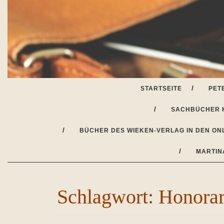
Skip
to
content
STARTSEITE
PET
SACHBÜCHER 
BÜCHER DES WIEKEN-VERLAG IN DEN ON
MARTIN
Schlagwort:
Honorar