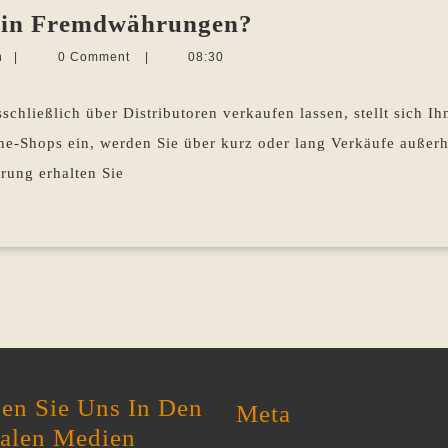
Wie
n in Fremdwährungen?
erhalte
Martina
n
|
0 Comment
|
08:30
ich
Sevecke-
Pohlen
Tantiemen
hließlich über Distributoren verkaufen lassen, stellt sich Ihn
in
ine-Shops ein, werden Sie über kurz oder lang Verkäufe auß
Fremdwährunge
rung erhalten Sie
en Sie Uns In Den
Meta
ialen Medien