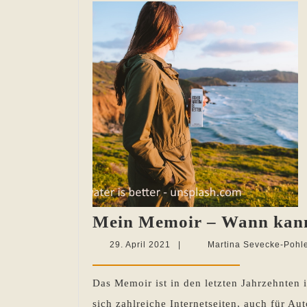
Mein Memoir – Wann kann 
29.
29. April 2021
|
Martina Sevecke-Pohl
April
2021
Das Memoir ist in den letzten Jahrzehnte
sich zahlreiche Internetseiten, auch für A