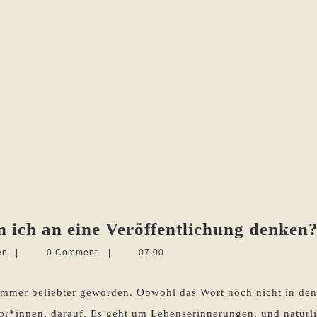
ich an eine Veröffentlichung denken
Martina
en
|
0 Comment
|
07:00
Sevecke-
Pohlen
n immer beliebter geworden. Obwohl das Wort noch nicht in 
utor*innen, darauf. Es geht um Lebenserinnerungen, und natürl