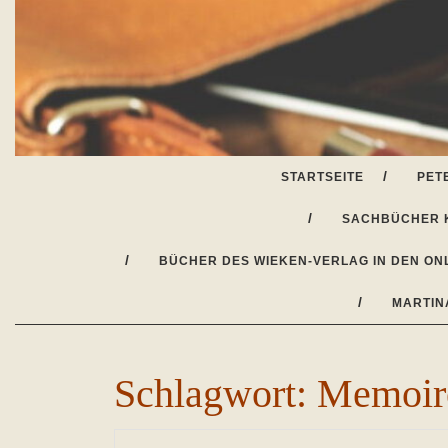
Skip
to
content
STARTSEITE
PET
SACHBÜCHER 
BÜCHER DES WIEKEN-VERLAG IN DEN ON
MARTIN
Schlagwort:
Memoire