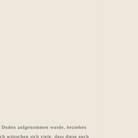
Mein
?
Memoir
–
Wann
den Duden aufgenommen wurde, beziehen
kann
ich wünschen sich viele, dass diese auch