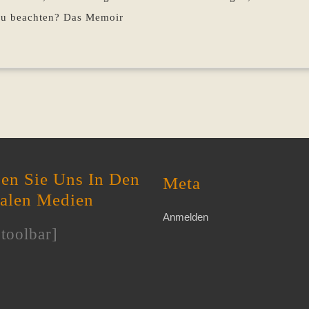
 zu beachten? Das Memoir
en Sie Uns In Den
Meta
ialen Medien
Anmelden
toolbar]