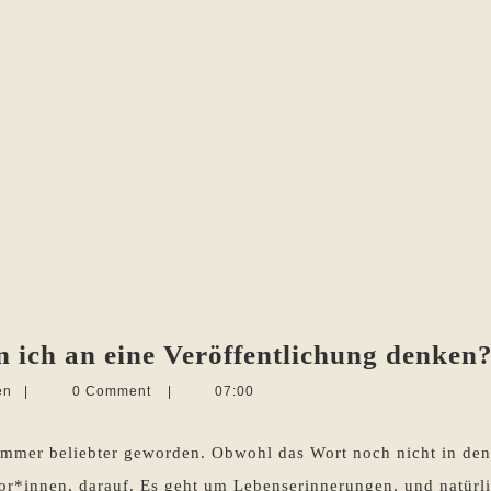
ich an eine Veröffentlichung denken
Martina
en
|
0 Comment
|
07:00
Sevecke-
Pohlen
n immer beliebter geworden. Obwohl das Wort noch nicht in 
utor*innen, darauf. Es geht um Lebenserinnerungen, und natürl