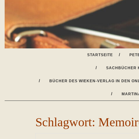
Skip
to
content
STARTSEITE
PET
SACHBÜCHER 
BÜCHER DES WIEKEN-VERLAG IN DEN ON
MARTIN
Schlagwort:
Memoire