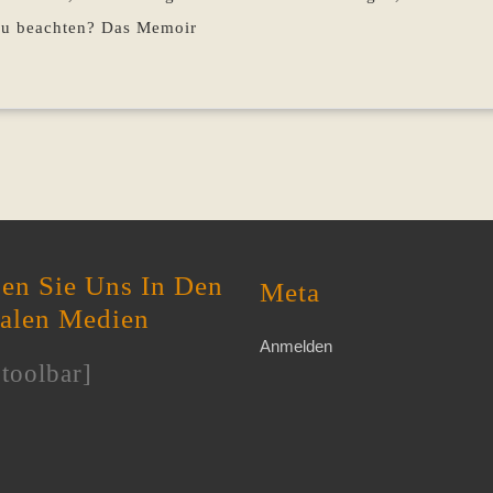
 zu beachten? Das Memoir
en Sie Uns In Den
Meta
ialen Medien
Anmelden
toolbar]