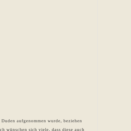
Mein
?
Memoir
–
Wann
den Duden aufgenommen wurde, beziehen
kann
ich wünschen sich viele, dass diese auch