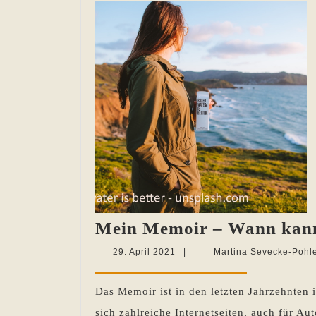
Mein Memoir – Wann kann 
29.
29. April 2021
|
Martina Sevecke-Pohl
April
2021
Das Memoir ist in den letzten Jahrzehnte
sich zahlreiche Internetseiten, auch für A