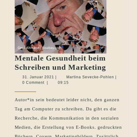
Mentale Gesundheit beim
Mentale
Schreiben und Marketing
Gesundh
31.
Martina
31. Januar 2021
|
Martina Sevecke-Pohlen
|
Januar
Sevecke-
0 Comment
|
09:15
beim
2021
Pohlen
Schreib
Autor*in sein bedeutet leider nicht, den ganzen
und
Tag am Computer zu schreiben. Da gibt es die
Marketi
Recherche, die Kommunikation in den sozialen
Medien, die Erstellung von E-Books. gedruckten
Büchern, Covern, Marketingbildern. Zusätzlich