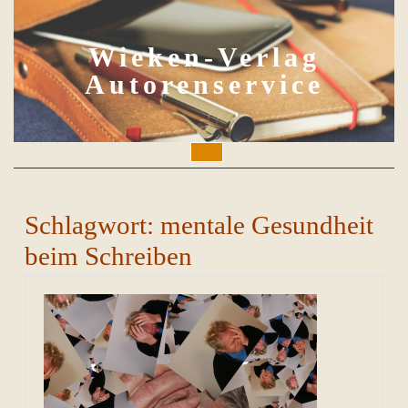
Skip
to
content
Wieken-Verlag
Autorenservice
Open
Button
Schlagwort:
mentale Gesundheit
beim Schreiben