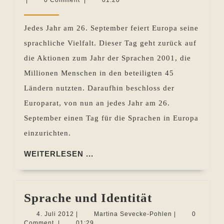
am
Sevecke-
2014
26.
Pohlen
Jedes Jahr am 26. September feiert Europa seine
September
sprachliche Vielfalt. Dieser Tag geht zurück auf
die
die Aktionen zum Jahr der Sprachen 2001, die
Vielfalt
Millionen Menschen in den beteiligten 45
–
Ländern nutzten. Daraufhin beschloss der
Europäischer
Europarat, von nun an jedes Jahr am 26.
Tag
September einen Tag für die Sprachen in Europa
der
einzurichten.
Sprachen
WEITERLESEN
WEITERLESEN ...
...
Sprache
Sprache und Identität
und
4.
Martina
4. Juli 2012
|
Martina Sevecke-Pohlen
|
0
Juli
Sevecke-
Comment
|
01:29