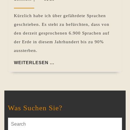
Identität
2012
Pohlen
Kürzlich habe ich über gefährdete Sprachen
geschrieben. Es steht zu befürchten, dass von
den derzeit gesprochenen 6.900 Sprachen auf
der Erde in diesem Jahrhundert bis zu 90%
aussterben.
WEITERLESEN
WEITERLESEN ...
...
Was Suchen Sie?
Search
for: