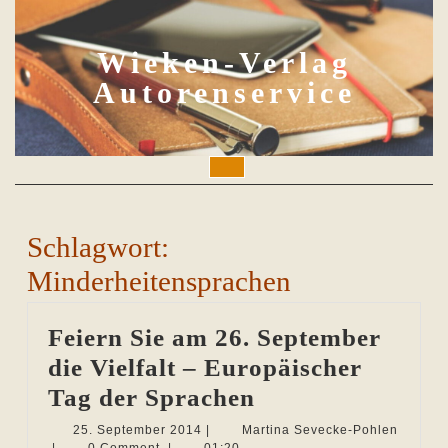
Skip
to
content
Wieken-Verlag
Autorenservice
Open
Button
Schlagwort:
Minderheitensprachen
Feiern Sie am 26. September
die Vielfalt – Europäischer
Feiern
Tag der Sprachen
Sie
25.
25. September 2014
|
Martina Sevecke-Pohlen
Martina
September
|
0 Comment
|
01:20