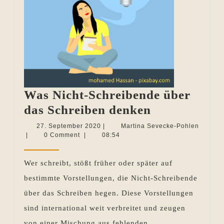
Was Nicht-Schreibende über
Was
das Schreiben denken
Nicht-
27.
27. September 2020
|
Martina Sevecke-Pohlen
Martina
September
|
0 Comment
|
08:54
Schreibende
Sevecke-
2020
über
Pohlen
Wer schreibt, stößt früher oder später auf
das
bestimmte Vorstellungen, die Nicht-Schreibende
Schreiben
über das Schreiben hegen. Diese Vorstellungen
denken
sind international weit verbreitet und zeugen
von einer Mischung aus fehlenden