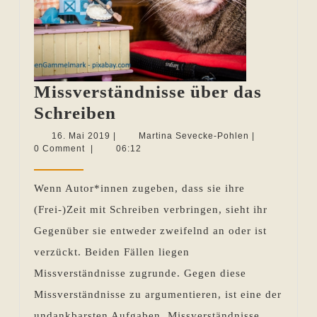
Missverständnisse über das
Missverständnisse
Schreiben
über
16.
Martina
16. Mai 2019
|
Martina Sevecke-Pohlen
|
Mai
Sevecke-
0 Comment
|
06:12
das
2019
Pohlen
Schreiben
Wenn Autor*innen zugeben, dass sie ihre
(Frei-)Zeit mit Schreiben verbringen, sieht ihr
Gegenüber sie entweder zweifelnd an oder ist
verzückt. Beiden Fällen liegen
Missverständnisse zugrunde. Gegen diese
Missverständnisse zu argumentieren, ist eine der
undankbarsten Aufgaben. Missverständnisse