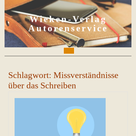
Skip
to
content
Wieken-Verlag
Autorenservice
Open
Button
Schlagwort:
Missverständnisse
über das Schreiben