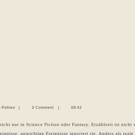
eitsprünge
Martina
e-Pohlen
|
0 Comment
|
09:42
omanen
Sevecke-
Pohlen
ht nur in Science Fiction oder Fantasy. Erzählzeit ist nicht w
eignisse, unwichtige Ereignisse ignoriert sie. Anders als reale