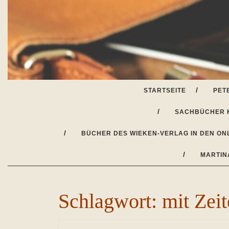
Skip
to
content
STARTSEITE
PET
SACHBÜCHER 
BÜCHER DES WIEKEN-VERLAG IN DEN ON
MARTIN
Schlagwort:
mit Zei