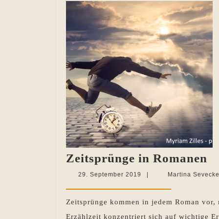
Z
Zeitsprünge in Romanen
in
29.
29. September 2019
|
Martina Seveck
R
September
2019
Zeitsprünge kommen in jedem Roman vor, nic
Erzählzeit konzentriert sich auf wichtige Er