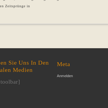
en Zeitsprünge in
en Sie Uns In Den
Meta
ialen Medien
Anmelden
toolbar]