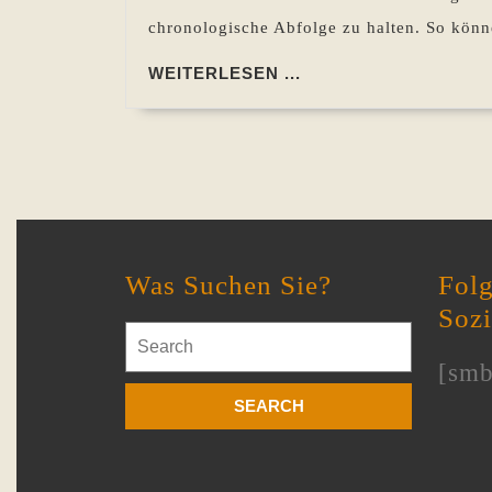
chronologische Abfolge zu halten. So könn
WEITERLESEN
WEITERLESEN ...
...
Was Suchen Sie?
Folg
Soz
Search
for:
[smb