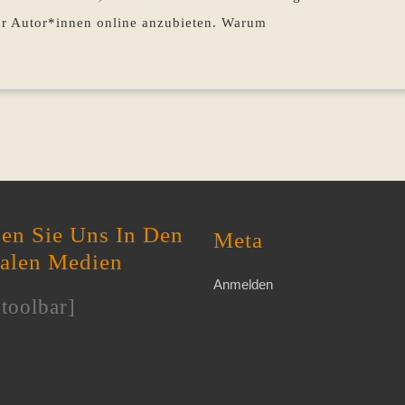
ür Autor*innen online anzubieten. Warum
en Sie Uns In Den
Meta
ialen Medien
Anmelden
toolbar]