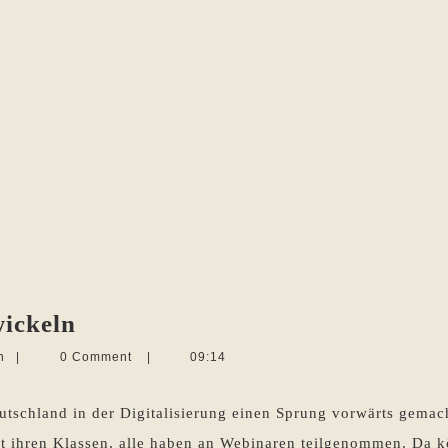
Trainingskurse
wickeln
online
Martina
n
|
0 Comment
|
09:14
entwickeln
Sevecke-
Pohlen
tschland in der Digitalisierung einen Sprung vorwärts gemac
t ihren Klassen, alle haben an Webinaren teilgenommen. Da k