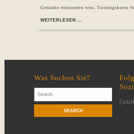
Gedanke entstanden sein, Trainingskurse f
WEITERLESEN
WEITERLESEN ...
...
Was Suchen Sie?
Folg
Soz
Search
for:
[smb