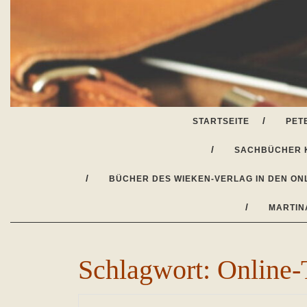
Skip
to
content
STARTSEITE
PET
SACHBÜCHER 
BÜCHER DES WIEKEN-VERLAG IN DEN ON
MARTIN
Schlagwort:
Online-