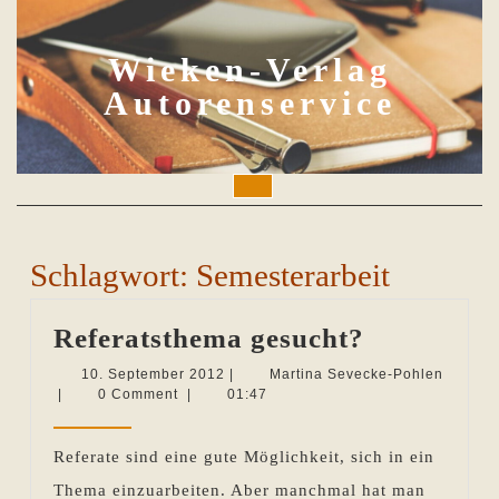
Skip
to
content
Wieken-Verlag
Autorenservice
Open
Button
Schlagwort:
Semesterarbeit
Referatst
Referatsthema gesucht?
gesucht?
10.
10. September 2012
|
Martina Sevecke-Pohlen
Martina
September
|
0 Comment
|
01:47
Sevecke-
2012
Pohlen
Referate sind eine gute Möglichkeit, sich in ein
Thema einzuarbeiten. Aber manchmal hat man