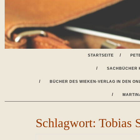
Skip
to
content
STARTSEITE
PET
SACHBÜCHER 
BÜCHER DES WIEKEN-VERLAG IN DEN ON
MARTIN
Schlagwort:
Tobias 