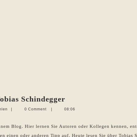
Sommerinterview
obias Schindegger
2015
Martina
hlen
|
0 Comment
|
08:06
–
Sevecke-
Pohlen
Tobias
inem Blog. Hier lernen Sie Autoren oder Kollegen kennen, en
Schindegger
n einen oder anderen Tipp auf. Heute lesen Sie über Tobias 