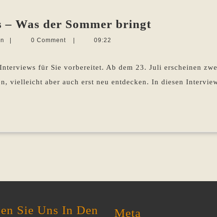
Sommer,
s – Was der Sommer bringt
Sonne,
Martina
en
|
0 Comment
|
09:22
Interviews
Sevecke-
Pohlen
–
Interviews für Sie vorbereitet. Ab dem 23. Juli erscheinen z
Was
n, vielleicht aber auch erst neu entdecken. In diesen Intervie
der
Sommer
bringt
en Sie Uns In Den
Meta