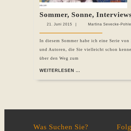
Sommer, Sonne, Interview
21.
21. Juni 2015
|
Martina Sevecke-Pohl
Juni
2015
In diesem Sommer habe ich eine Serie von 
und Autoren, die Sie vielleicht schon kenne
über den Weg zum
WEITERLESEN
WEITERLESEN ...
...
Was Suchen Sie?
Folg