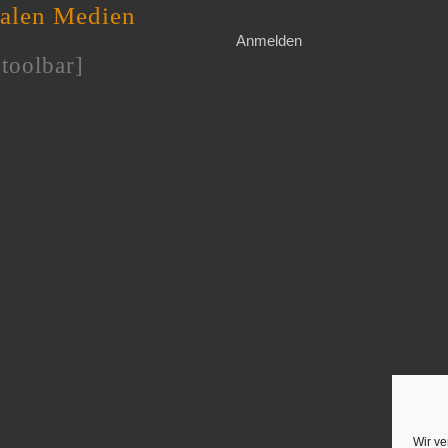
ialen Medien
Anmelden
toolbar]
Wir ve