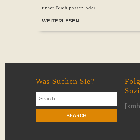
unser Buch passen oder
WEITERLESEN
WEITERLESEN ...
...
Was Suchen Sie?
Folg
Soz
Search
for:
[smb