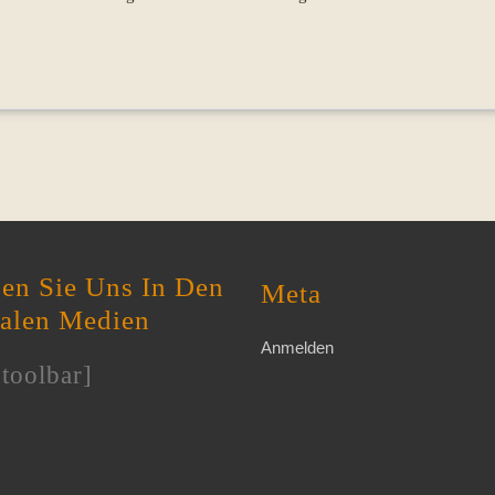
en Sie Uns In Den
Meta
ialen Medien
Anmelden
toolbar]