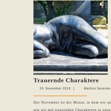
Tra
Trauernde Charaktere
Cha
29.
29. November 2018
|
Martina Sevecke
November
2018
Der November ist der Monat, in dem wir an
wie wir mit trauernden Charakteren in uns