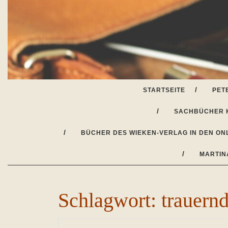
Skip
to
content
STARTSEITE
PET
SACHBÜCHER 
BÜCHER DES WIEKEN-VERLAG IN DEN ON
MARTIN
Schlagwort:
trauern