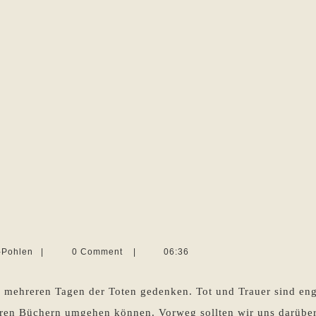
uernde
raktere
Martina
-Pohlen
|
0 Comment
|
06:36
Sevecke-
Pohlen
 mehreren Tagen der Toten gedenken. Tot und Trauer sind eng 
eren Büchern umgehen können. Vorweg sollten wir uns darüber