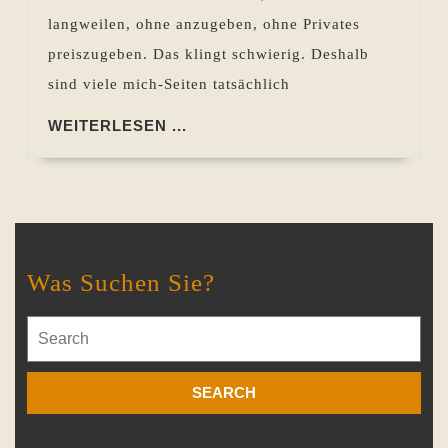
doch
langweilen, ohne anzugeben, ohne Privates
so
preiszugeben. Das klingt schwierig. Deshalb
wichtig
sind viele mich-Seiten tatsächlich
WEITERLESEN
WEITERLESEN ...
...
Was Suchen Sie?
Search
for: