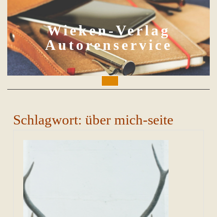
Skip
to
content
Wieken-Verlag
Autorenservice
Open
Button
Schlagwort:
über mich-seite