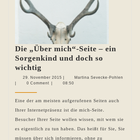
Die „Über mich“-Seite – ein
Sorgenkind und doch so
Die
wichtig
„Über
29.
Martina
29. November 2015
|
Martina Sevecke-Pohlen
November
Sevecke
|
0 Comment
|
08:50
mich“-
2015
Pohlen
Seite
Eine der am meisten aufgerufenen Seiten auch
–
Ihrer Internetpräsenz ist die mich-Seite.
ein
Besucher Ihrer Seite wollen wissen, mit wem sie
Sorgenkind
es eigentlich zu tun haben. Das heißt für Sie, Sie
und
müssen über sich informieren, ohne zu