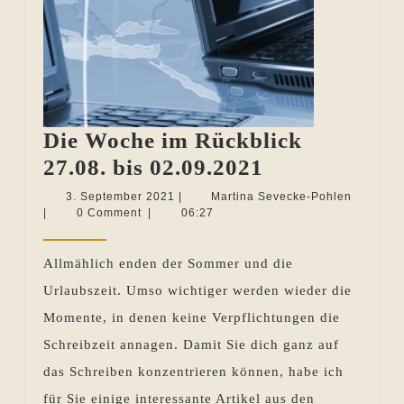
Die Woche im Rückblick
Die
27.08. bis 02.09.2021
Woche
3.
Martina
3. September 2021
|
Martina Sevecke-Pohlen
September
Sevecke
|
0 Comment
|
06:27
im
2021
Pohlen
Rückblick
Allmählich enden der Sommer und die
27.08.
Urlaubszeit. Umso wichtiger werden wieder die
bis
Momente, in denen keine Verpflichtungen die
02.09.2021
Schreibzeit annagen. Damit Sie dich ganz auf
das Schreiben konzentrieren können, habe ich
für Sie einige interessante Artikel aus den