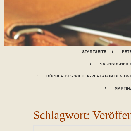
Skip
to
content
STARTSEITE
PET
SACHBÜCHER 
BÜCHER DES WIEKEN-VERLAG IN DEN ON
MARTIN
Schlagwort:
Veröffen