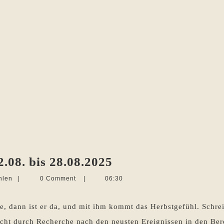
Die
.08. bis 28.08.2025
Woche
Martina
hlen
|
0 Comment
|
06:30
im
Sevecke-
Pohlen
Rückblick
e, dann ist er da, und mit ihm kommt das Herbstgefühl. Schr
22.08.
cht durch Recherche nach den neusten Ereignissen in den Ber