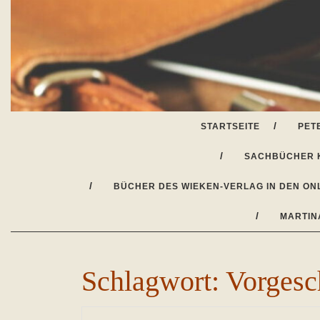
Skip
to
content
STARTSEITE
PET
SACHBÜCHER 
BÜCHER DES WIEKEN-VERLAG IN DEN ON
MARTIN
Schlagwort:
Vorgesc