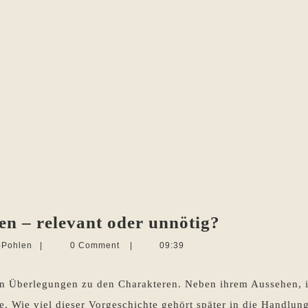
Die
en – relevant oder unnötig?
Vorgeschic
Martina
-Pohlen
|
0 Comment
|
09:39
ausgraben
Sevecke-
Pohlen
–
n Überlegungen zu den Charakteren. Neben ihrem Aussehen, ih
relevant
le. Wie viel dieser Vorgeschichte gehört später in die Hand