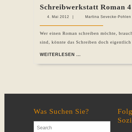
Schreibwerkstatt Roman 4:
4.
4. Mai 2012
|
Martina Sevecke-Pohlen
Mai
2012
Wer einen Roman schreiben möchte, braucht
sind, könnte das Schreiben doch eigentlich 
WEITERLESEN
WEITERLESEN ...
...
Was Suchen Sie?
Folg
Soz
Search
for: