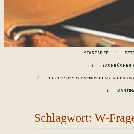
Skip
to
content
STARTSEITE
PET
SACHBÜCHER 
BÜCHER DES WIEKEN-VERLAG IN DEN ON
MARTIN
Schlagwort:
W-Frag