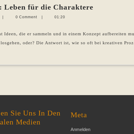
Schreibwerk
 Leben für die Charaktere
Roman
Martina
|
0 Comment
|
01:20
4:
Sevecke-
Pohlen
Leben
 Ideen, die er sammeln und in einem Konzept aufbereiten mus
für
losgehen, oder? Die Antwort ist, wie so oft bei kreativen Proz
die
Charaktere
en Sie Uns In Den
Meta
ialen Medien
Anmelden