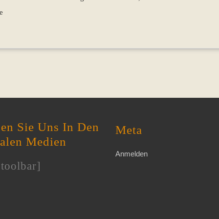
e
en Sie Uns In Den
Meta
ialen Medien
Anmelden
toolbar]