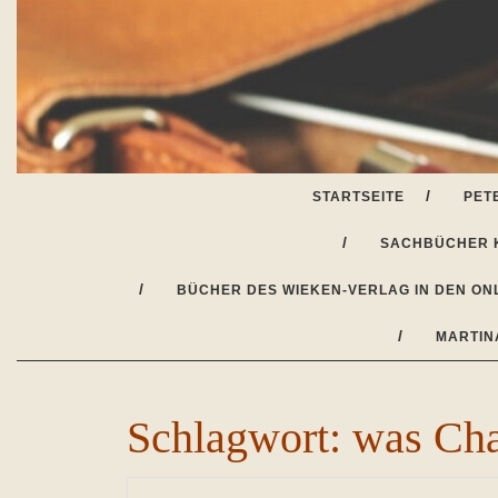
Skip
to
content
STARTSEITE
PET
SACHBÜCHER 
BÜCHER DES WIEKEN-VERLAG IN DEN ON
MARTIN
Schlagwort:
was Cha