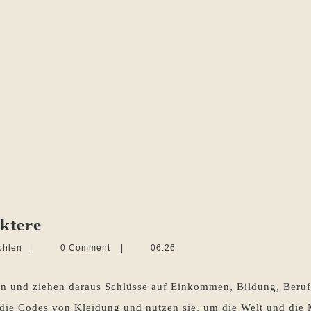
Die
ktere
Ausstattung
Martina
ohlen
|
0 Comment
|
06:26
der
Sevecke-
Pohlen
Charaktere
en und ziehen daraus Schlüsse auf Einkommen, Bildung, Beruf
 die Codes von Kleidung und nutzen sie, um die Welt und die 