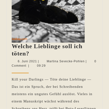
Welche Lieblinge soll ich
Welche
töten?
Lieblinge
6.
Martina
6. Juni 2021
|
Martina Sevecke-Pohlen
|
0
Juni
Sevecke-
Comment
|
09:29
soll
2021
Pohlen
ich
Kill your Darlings — Töte deine Lieblinge —
töten?
Das ist ein Spruch, der bei Schreibenden
meistens ein ungutes Gefühl auslöst. Vieles in
einem Manuskript wächst während des
Schreibens ans Herz, trifft bei Beta-Leser*innen